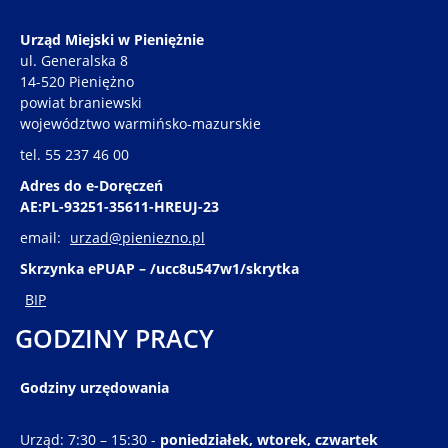
Urząd Miejski w Pieniężnie
ul. Generalska 8
14-520 Pieniężno
powiat braniewski
województwo warmińsko-mazurskie
tel. 55 237 46 00
Adres do e-Doręczeń
AE:PL-93251-35611-HREUJ-23
email:
urzad@pieniezno.pl
Skrzynka ePUAP – /ucc8u547w1/skrytka
BIP
GODZINY PRACY
Godziny urzędowania
Urząd: 7:30 – 15:30 -
poniedziałek, wtorek, czwartek