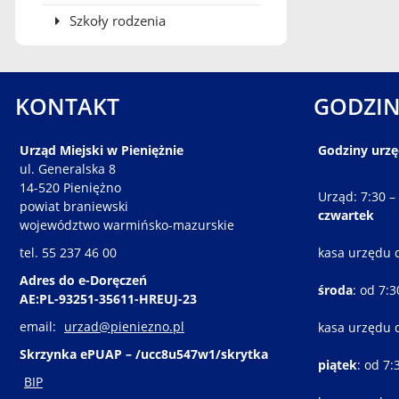
Szkoły rodzenia
KONTAKT
GODZIN
Urząd Miejski w Pieniężnie
Godziny urz
ul. Generalska 8
14-520 Pieniężno
Urząd: 7:30 –
powiat braniewski
czwartek
województwo warmińsko-mazurskie
tel. 55 237 46 00
kasa urzędu 
Adres do e-Doręczeń
środa
: od 7:
AE:PL-93251-35611-HREUJ-23
email:
urzad@pieniezno.pl
kasa urzędu 
Skrzynka ePUAP – /ucc8u547w1/skrytka
piątek
: od 7:
BIP