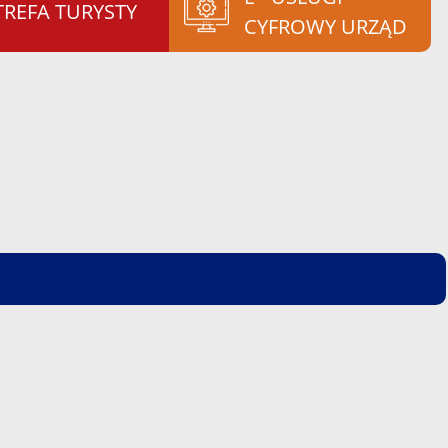
TREFA TURYSTY
CYFROWY URZĄD