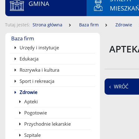
GMINA
MIESZKA
Tutaj jesteś
Strona główna
Baza firm
Zdrowie
Menu boczne
Baza firm
APTEK
Urzędy i instytucje
Edukacja
Rozrywka i kultura
Sport i rekreacja
WRÓĆ
Zdrowie
Apteki
Pogotowie
Przychodnie lekarskie
Szpitale