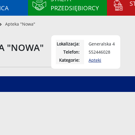
S
ŃCA
PRZEDSIĘBIORCY
Apteka "Nowa"
Lokalizacja:
Generalska 4
A "NOWA"
Telefon:
552446028
Kategorie:
Apteki