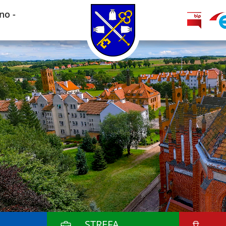
no -
STREFA